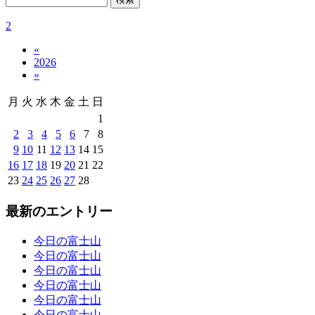
2
«
2026
»
月
火
水
木
金
土
日
1
2
3
4
5
6
7
8
9
10
11
12
13
14
15
16
17
18
19
20
21
22
23
24
25
26
27
28
最新のエントリー
今日の富士山
今日の富士山
今日の富士山
今日の富士山
今日の富士山
今日の富士山