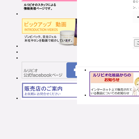
ロミ
ン、