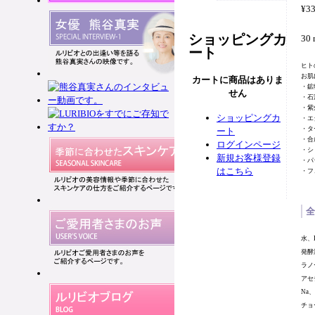
¥33
ショッピングカ
30 
ート
ヒト
お肌
カートに商品はありま
・鉱
せん
・石
・紫
ショッピングカ
・エ
・タ
ート
・合
ログインページ
・シ
新規お客様登録
・パ
はこちら
・フ
全
水、
発酵
ラノ
アセ
Na
チョ