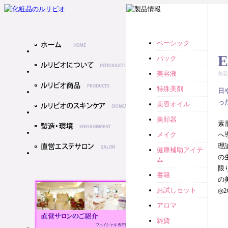
ベーシック
E
パック
美容液
美容
特殊美剤
日
っ
美容オイル
美顔器
素
メイク
へ
理
健康補助アイテ
の
ム
限
書籍
の
お試しセット
◎
アロマ
雑貨