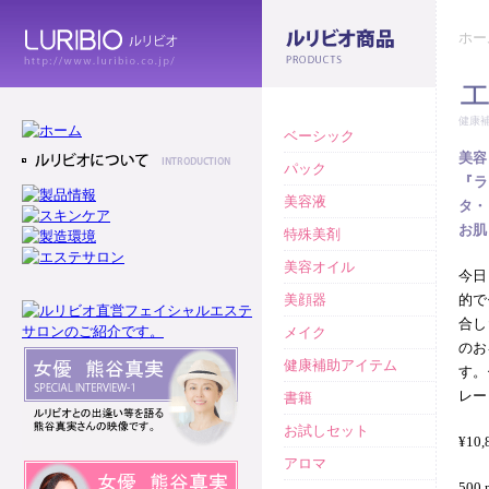
ホー
健康
ベーシック
美容
パック
『ラ
美容液
タ・
お肌
特殊美剤
美容オイル
今日
美顔器
的で
合し
メイク
のお
健康補助アイテム
す。
レー
書籍
お試しセット
¥10,
アロマ
500 