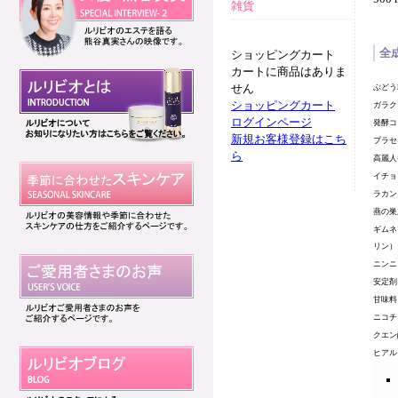
雑貨
全
ショッピングカート
カートに商品はありま
せん
ぶどう
ショッピングカート
ガラク
ログインページ
発酵コ
新規お客様登録はこち
プラセ
ら
高麗人
イチョ
ラカン
燕の巣
ギムネ
リン）
ニンニ
安定剤
甘味料
ニコチ
クエン
ヒアル