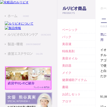
ホー
特殊
ベーシック
気に
パック
用
美容液
イオ
特殊美剤
チル
美容オイル
アゴ
美顔器
で使
と白
メイク
ださ
健康補助アイテム
書籍
お試しセット
¥1,9
アロマ
15 g