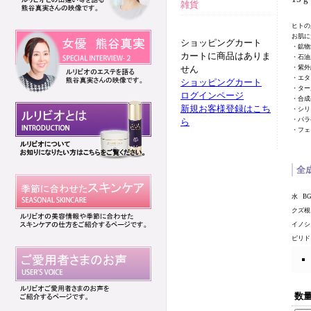
雑貨
ヒトの
お肌に
ショッピングカート
・鉱物
カートに商品はありま
・石油
せん
・紫外
・エタ
ショッピングカート
・ター
ログインページ
・合成
新規お客様登録はこち
・シリ
・パラ
ら
・フェ
全
水
B
クズ根
イノシ
ピリド
数