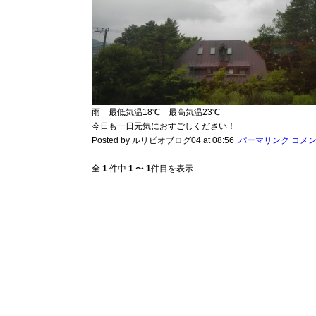
雨 最低気温18℃ 最高気温23℃
今日も一日元気におすごしください！
Posted by ルリビオブログ04 at 08:56
パーマリンク
コメント
全
1
件中
1
〜
1
件目を表示