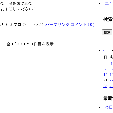
9℃ 最高気温29℃
エキ
におすごしください！
検索
y ルリビオブログ04 at 08:54
パーマリンク
コメント ( 0 )
全
1
件中
1
〜
1
件目を表示
«
月
1
7
8
14
1
21
2
28
2
最新
今日