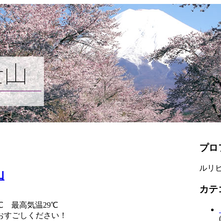
プロ
ルリビ
山
カテ
℃ 最高気温29℃
おすごしください！