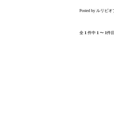
Posted by ルリビオ
全
1
件中
1
〜
1
件