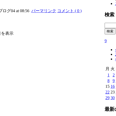
ブログ04 at 08:56
パーマリンク
コメント ( 0 )
検索
目を表示
9
月
火
1
2
8
9
15
16
22
23
29
30
最新