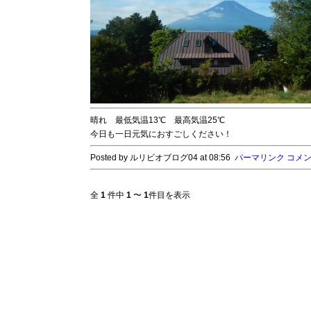
晴れ 最低気温13℃ 最高気温25℃
今日も一日元気におすごしください！
Posted by ルリビオブログ04 at 08:56
パーマリンク
コメント
全
1
件中
1
〜
1
件目を表示