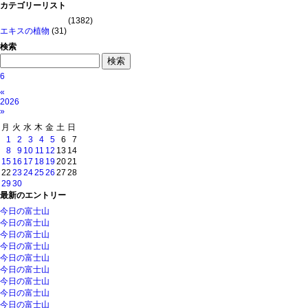
カテゴリーリスト
(1382)
エキスの植物
(31)
検索
6
«
2026
»
月
火
水
木
金
土
日
1
2
3
4
5
6
7
8
9
10
11
12
13
14
15
16
17
18
19
20
21
22
23
24
25
26
27
28
29
30
最新のエントリー
今日の富士山
今日の富士山
今日の富士山
今日の富士山
今日の富士山
今日の富士山
今日の富士山
今日の富士山
今日の富士山