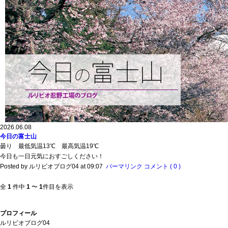
2026.06.08
今日の富士山
曇り 最低気温13℃ 最高気温19℃
今日も一日元気におすごしください！
Posted by ルリビオブログ04 at 09:07
パーマリンク
コメント ( 0 )
全
1
件中
1
〜
1
件目を表示
プロフィール
ルリビオブログ04