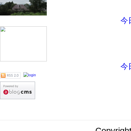
今
今
Copyright