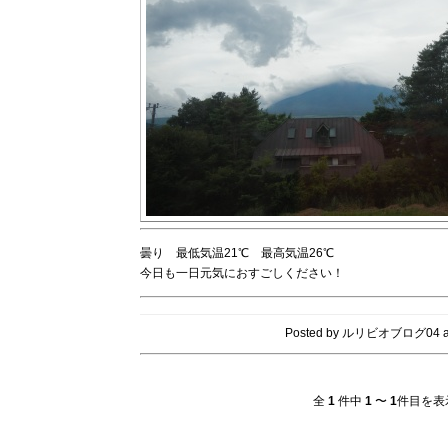
曇り 最低気温21℃ 最高気温26℃
今日も一日元気におすごしください！
Posted by ルリビオブログ04 a
全
1
件中
1
〜
1
件目を表