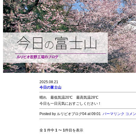
2025.08.21
今日の富士山
晴れ 最低気温20℃ 最高気温28℃
今日も一日元気におすごしください！
Posted by ルリビオブログ04 at 09:01
パーマリンク
コメント
全
1
件中
1
〜
1
件目を表示