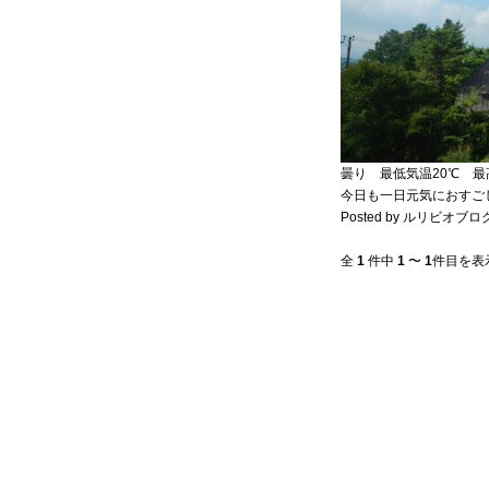
曇り 最低気温20℃ 最
今日も一日元気におすご
Posted by ルリビオブログ0
全
1
件中
1
〜
1
件目を表