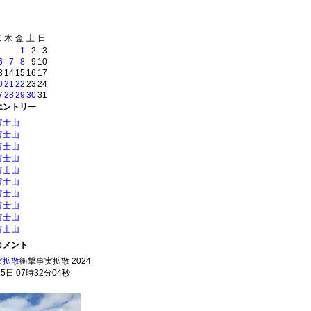
水
木
金
土
日
1
2
3
6
7
8
9
10
3
14
15
16
17
0
21
22
23
24
7
28
29
30
31
エントリー
富士山
富士山
富士山
富士山
富士山
富士山
富士山
富士山
富士山
富士山
コメント
実拡散
衝撃事実拡散 2024
5日 07時32分04秒