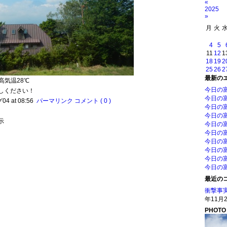
«
2025
»
月
火
4
5
11
12
1
18
19
2
25
26
2
最新の
高気温28℃
今日の
しください！
今日の
4 at 08:56
パーマリンク
コメント ( 0 )
今日の
今日の
示
今日の
今日の
今日の
今日の
今日の
今日の
最近の
衝撃事
年11月2
PHOTO